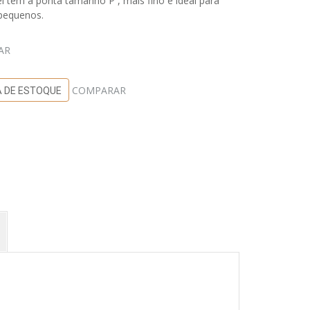
el tem a ponta tamanho P , mais fino e ideal para
 pequenos.
AR
COMPARAR
 DE ESTOQUE