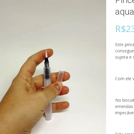
aqua
R$
2
Este pinc
consegue 
sujeira e
Com ele v
No biscui
emendas 
impecável