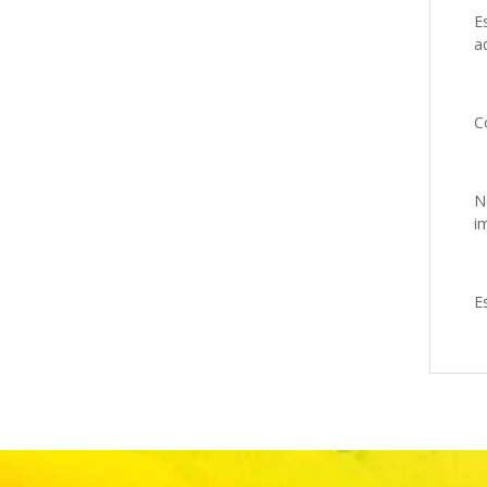
E
a
C
N
i
E