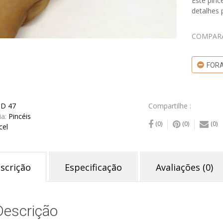
Este pinc
detalhes
COMPAR
FORA
D 47
Compartilhe :
ia:
Pincéis
(0)
(0)
(0)
cel
scrição
Especificação
Avaliações (0)
Descrição