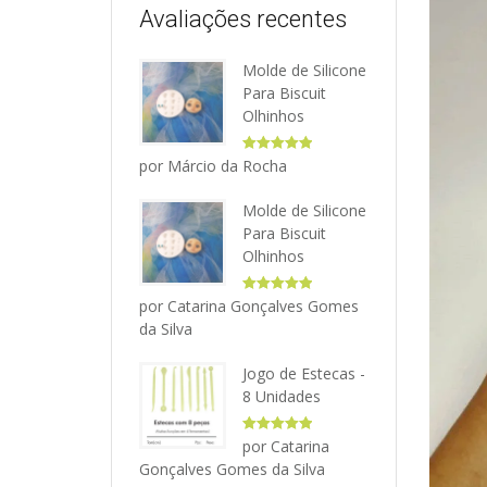
Avaliações recentes
Molde de Silicone
Para Biscuit
Olhinhos
Avaliação
5
por Márcio da Rocha
de 5
Molde de Silicone
Para Biscuit
Olhinhos
Avaliação
5
por Catarina Gonçalves Gomes
de 5
da Silva
Jogo de Estecas -
8 Unidades
Avaliação
5
por Catarina
de 5
Gonçalves Gomes da Silva