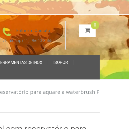
0
Entre em Contato
Whatsapp (11) 96640-3665
FERRAMENTAS DE INOX
ISOPOR
reservatório para aquarela waterbrush P
el com reservatório para