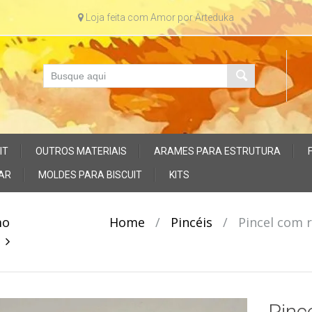
Loja feita com Amor por Arteduka
IT
OUTROS MATERIAIS
ARAMES PARA ESTRUTURA
AR
MOLDES PARA BISCUIT
KITS
mo
Home
/
Pincéis
/
Pincel com 
o
Pinc