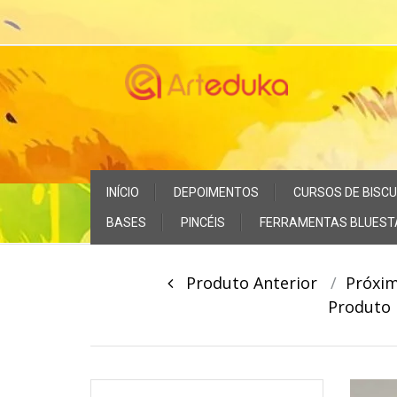
Skip
to
content
Skip
INÍCIO
DEPOIMENTOS
CURSOS DE BISCU
to
content
BASES
PINCÉIS
FERRAMENTAS BLUEST
Post
Produto Anterior
Próxi
navigation
Produt