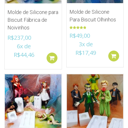
Molde de Silicone
Molde de Silicone para
Para Biscuit Olhinhos
Biscuit Fábrica de
Noivinhos
Avaliação
R$
49,00
R$
237,00
5.00
de 5
3x de
6x de
R$
17,49
R$
44,46
Adicionar ao Carrinho