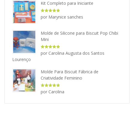
Kit Completo para Iniciante
Avaliação
5
por Marynice sanches
de 5
Molde de Silicone para Biscuit Pop Chibi
Mini
Avaliação
5
por Carolina Augusta dos Santos
de 5
Lourenço
Molde Para Biscuit Fábrica de
Criatividade Feminino
Avaliação
5
por Carolina
de 5