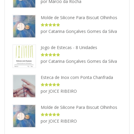
por Márcio da Rocha
de 5
Molde de Silicone Para Biscuit Olhinhos
Avaliação
5
por Catarina Gonçalves Gomes da Silva
de 5
Jogo de Estecas - 8 Unidades
Avaliação
5
por Catarina Gonçalves Gomes da Silva
de 5
Esteca de Inox com Ponta Chanfrada
Avaliação
5
por JOICE RIBEIRO
de 5
Molde de Silicone Para Biscuit Olhinhos
Avaliação
5
por JOICE RIBEIRO
de 5