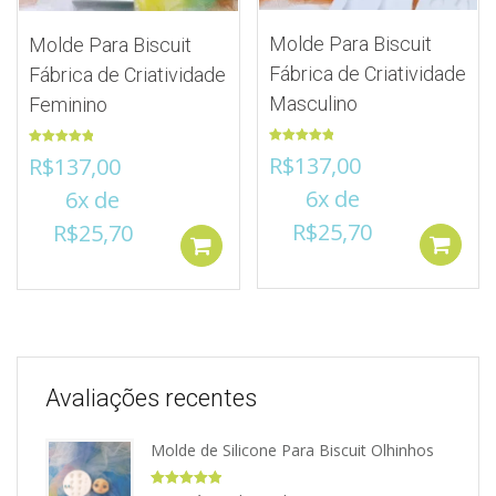
Molde Para Biscuit
Molde Para Biscuit
Fábrica de Criatividade
Fábrica de Criatividade
Masculino
Feminino
Avaliação
Avaliação
R$
137,00
R$
137,00
5.00
de 5
5.00
de 5
6x de
6x de
R$
25,70
R$
25,70
Adicionar ao Carrinho
Avaliações recentes
Molde de Silicone Para Biscuit Olhinhos
Avaliação
5