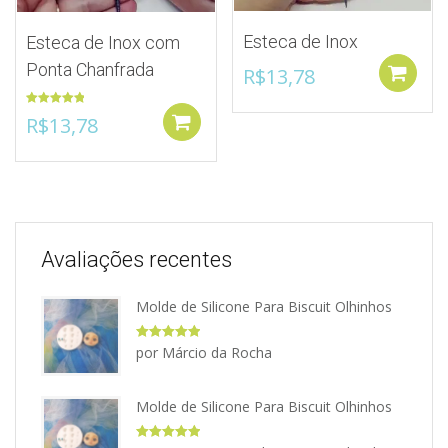
Esteca de Inox
Esteca de Inox com
Ponta Chanfrada
R$
13,78
Avaliação
R$
13,78
Adicionar ao Carrinho
5.00
de 5
Avaliações recentes
Molde de Silicone Para Biscuit Olhinhos
Avaliação
5
por Márcio da Rocha
de 5
Molde de Silicone Para Biscuit Olhinhos
Avaliação
5