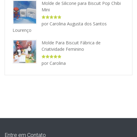
Molde de Silicone para Biscuit Pop Chibi
Mini
Avaliação
5
por Carolina Augusta dos Santos
de 5
Lourenço
Molde Para Biscuit Fábrica de
Criatividade Feminino
Avaliação
5
por Carolina
de 5
Entre em Contato