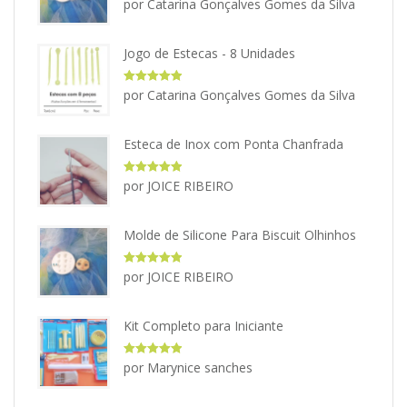
por Catarina Gonçalves Gomes da Silva
de 5
Jogo de Estecas - 8 Unidades
Avaliação
5
por Catarina Gonçalves Gomes da Silva
de 5
Esteca de Inox com Ponta Chanfrada
Avaliação
5
por JOICE RIBEIRO
de 5
Molde de Silicone Para Biscuit Olhinhos
Avaliação
5
por JOICE RIBEIRO
de 5
Kit Completo para Iniciante
Avaliação
5
por Marynice sanches
de 5