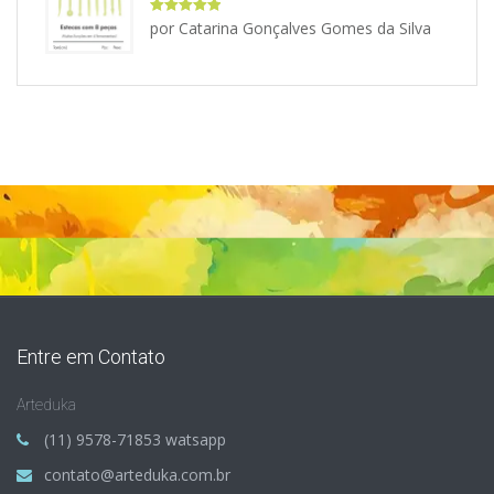
Avaliação
5
por Catarina Gonçalves Gomes da Silva
de 5
Entre em Contato
Arteduka
(11) 9578-71853 watsapp
contato@arteduka.com.br