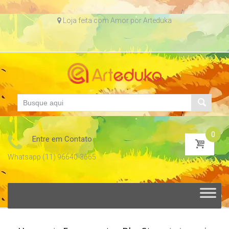
Skip
Loja feita com Amor por Arteduka
to
content
0
Entre em Contato
Whatsapp (11) 96640-3665
Skip
to
content