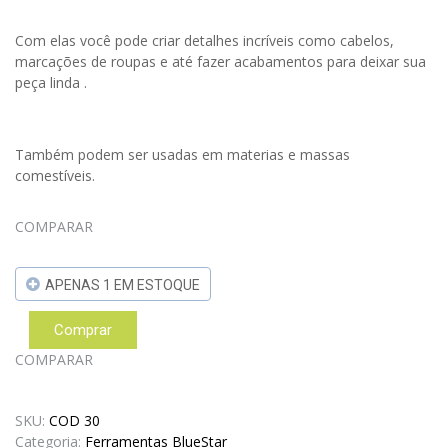
Com elas você pode criar detalhes incríveis como cabelos,
marcações de roupas e até fazer acabamentos para deixar sua
peça linda .
Também podem ser usadas em materias e massas
comestíveis.
COMPARAR
APENAS 1 EM ESTOQUE
Comprar
Jogo
de
COMPARAR
Estecas
Gama
quantidade
SKU:
COD 30
Categoria:
Ferramentas BlueStar