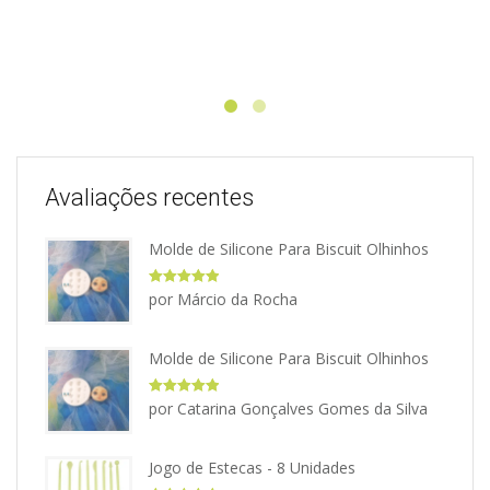
Avaliações recentes
Molde de Silicone Para Biscuit Olhinhos
Avaliação
5
por Márcio da Rocha
de 5
Molde de Silicone Para Biscuit Olhinhos
Avaliação
5
por Catarina Gonçalves Gomes da Silva
de 5
Jogo de Estecas - 8 Unidades