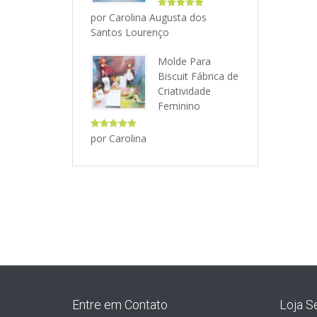
Avaliação
5
por Carolina Augusta dos
de 5
Santos Lourenço
Molde Para
Biscuit Fábrica de
Criatividade
Feminino
Avaliação
5
por Carolina
de 5
Entre em Contato
Loja S