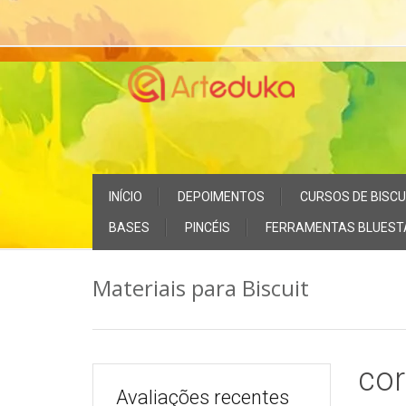
Skip
to
content
Skip
INÍCIO
DEPOIMENTOS
CURSOS DE BISCU
to
content
BASES
PINCÉIS
FERRAMENTAS BLUEST
Materiais para Biscuit
cor
Avaliações recentes