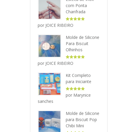
com Ponta
Chanfrada
Avaliação
5
por JOICE RIBEIRO
de 5
Molde de Silicone
Para Biscuit
Olhinhos
Avaliação
5
por JOICE RIBEIRO
de 5
Kit Completo
para Iniciante
Avaliação
5
por Marynice
de 5
sanches
Molde de Silicone
para Biscuit Pop
Chibi Mini