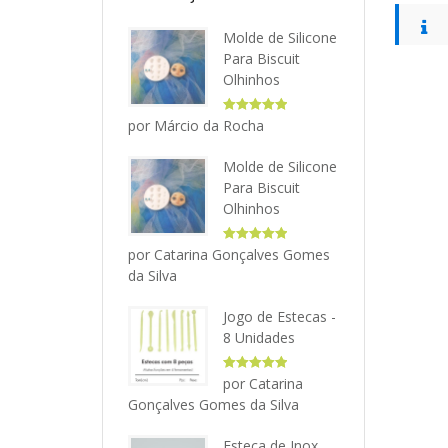
Molde de Silicone
Para Biscuit
Olhinhos
Avaliação
5
por Márcio da Rocha
de 5
Molde de Silicone
Para Biscuit
Olhinhos
Avaliação
5
por Catarina Gonçalves Gomes
de 5
da Silva
Jogo de Estecas -
8 Unidades
Avaliação
5
por Catarina
de 5
Gonçalves Gomes da Silva
Esteca de Inox